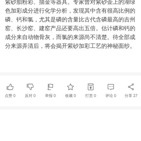
紫砂胎粉彩、描金等器具。专家曾对紫砂壶上的湖绿
色加彩成分进行化学分析，发现其中含有很高比例的
磷、钙和氯，尤其是磷的含量比古代含磷最高的吉州
窑、长沙窑、建窑产品还要高出五倍。估计磷和钙的
成分来自动物骨灰，而氯的来源尚不清楚。待全部成
分来源弄清后，将会揭开紫砂加彩工艺的神秘面纱。
点赞
0
反对
0
举报 0
收藏 0
打赏
0
评论
0
分享
27