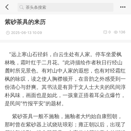
紫砂茶具的来历
0
136
2025-06-13 10:09
“远上寒山石径斜，白云生处有人家。停车坐爱枫
林晚，霜叶红于二月花。”此诗描绘作者秋日行经山
麓时所见景色。有对山中人家的遐想，也有对经霜红
枫的咏叹，读之使人胸襟顿开，在音韵之外感受到一
份清心与舒爽。其书法是有异于文人士大夫的民间淳
朴风味，画面也是如此，一孩童正捂着耳朵点爆竹，
是民间“竹报平安”的题材。
紫砂茶具一般不施釉，施釉者大约始自康熙朝，
那时曾在紫砂器上试烧珐琅彩；雍正朝以后，出现了