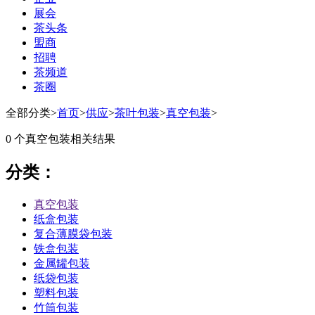
展会
茶头条
盟商
招聘
茶频道
茶圈
全部分类
>
首页
>
供应
>
茶叶包装
>
真空包装
>
0 个
真空包装
相关结果
分类：
真空包装
纸盒包装
复合薄膜袋包装
铁盒包装
金属罐包装
纸袋包装
塑料包装
竹筒包装